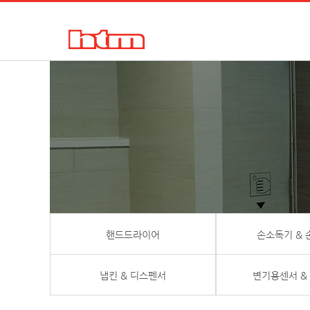
한국타올기산업㈜
핸드드라이어, 손건조기, 물비누, 거품비누, 손소독기, 디스펜서
핸드드라이어
손소독기 &
냅킨 & 디스펜서
변기용센서 &