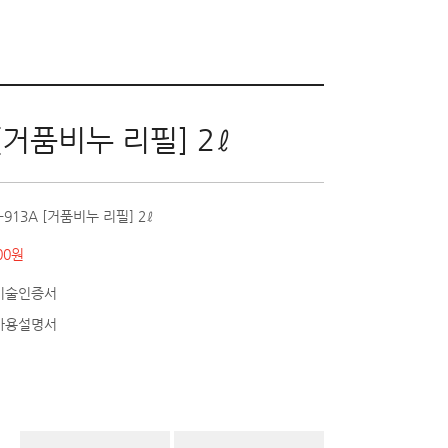
 [거품비누 리필] 2ℓ
-913A [거품비누 리필] 2ℓ
00원
술인증서
용설명서