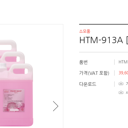
소모품
HTM-913A
품번
HTM
가격(VAT 포함)
39,6
다운로드
기
사