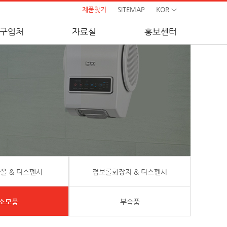
제품찾기
SITEMAP
KOR
구입처
자료실
홍보센터
올 & 디스펜서
점보롤화장지 & 디스펜서
소모품
부속품