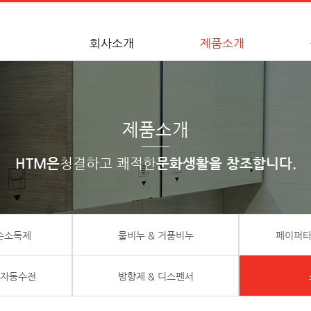
회사소개
제품소개
제품소개
HTM은
청결하고 쾌적한
문화생활을 창조합니다.
 손소독제
물비누 & 거품비누
페이퍼타
 자동수전
방향제 & 디스펜서