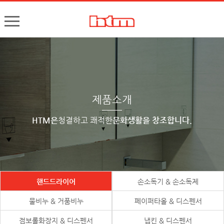
한국타올기산업㈜
핸드드라이어, 손건조기, 물비누, 거품비누, 손소독기, 디스펜서
제품소개
HTM은
청결하고 쾌적한
문화생활을 창조합니다.
핸드드라이어
손소독기 & 손소독제
물비누 & 거품비누
페이퍼타올 & 디스펜서
점보롤화장지 & 디스펜서
냅킨 & 디스펜서