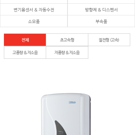
변기용센서 & 자동수전
방향제 & 디스펜서
소모품
부속품
전체
초고속형
절전형 (고속)
고풍량 & 저소음
저풍량 & 저소음