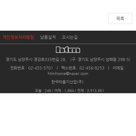
목록
개인정보처리방침
납품실적
오시는길
경기도 남양주시 경강로333번길 28, (구. 경기도 남양주시 삼패동 298-5)
전화번호 : 02-455-3701 | 팩스번호 : 02-456-8253 | 이메일 :
htmhome@naver.com
한국타올기산업(주).
오늘 : 248 / 어제 : 1,884 / 전체 : 3,913,661