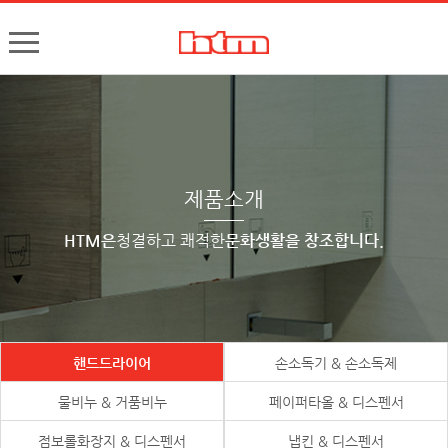
한국타올기산업㈜
핸드드라이어, 손건조기, 물비누, 거품비누, 손소독기, 디스펜서
제품소개
HTM은
청결하고 쾌적한
문화생활을 창조합니다.
핸드드라이어
손소독기 & 손소독제
물비누 & 거품비누
페이퍼타올 & 디스펜서
점보롤화장지 & 디스펜서
냅킨 & 디스펜서