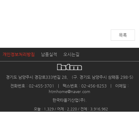
목록
개인정보처리방침
납품실적
오시는길
경기도 남양주시 경강로333번길 28, (구. 경기도 남양주시 삼패동 298-5)
전화번호 : 02-455-3701 | 팩스번호 : 02-456-8253 | 이메일 :
htmhome@naver.com
한국타올기산업(주).
오늘 : 1,329 / 어제 : 2,220 / 전체 : 3,916,962