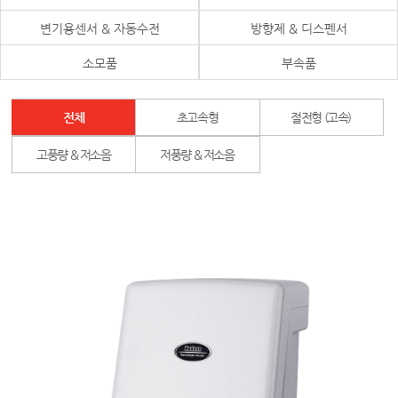
변기용센서 & 자동수전
방향제 & 디스펜서
소모품
부속품
전체
초고속형
절전형 (고속)
고풍량 & 저소음
저풍량 & 저소음