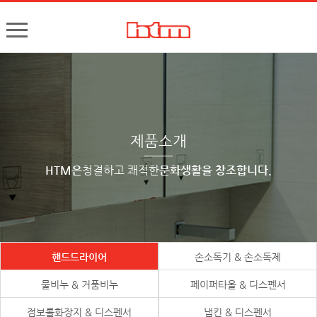
한국타올기산업㈜
핸드드라이어, 손건조기, 물비누, 거품비누, 손소독기, 디스펜서
제품소개
HTM은
청결하고 쾌적한
문화생활을 창조합니다.
핸드드라이어
손소독기 & 손소독제
물비누 & 거품비누
페이퍼타올 & 디스펜서
점보롤화장지 & 디스펜서
냅킨 & 디스펜서