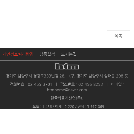
목록
개인정보처리방침
납품실적
오시는길
경기도 남양주시 경강로333번길 28, (구. 경기도 남양주시 삼패동 298-5)
전화번호 : 02-455-3701 | 팩스번호 : 02-456-8253 | 이메일 :
htmhome@naver.com
한국타올기산업(주).
오늘 : 1,436 / 어제 : 2,220 / 전체 : 3,917,069